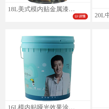
18L美式模内贴金属漆…
20L
16L模内贴哑光效果涂…